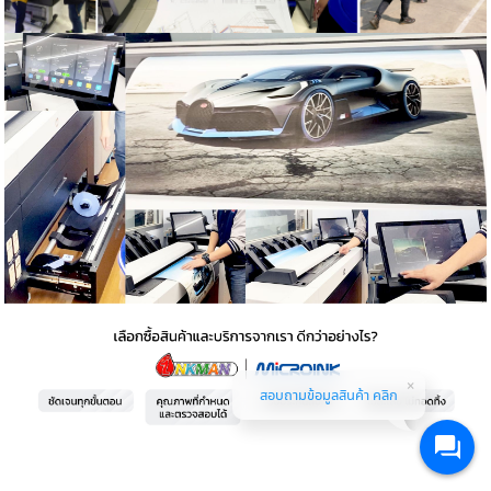
สอบถามข้อมูลสินค้า คลิก