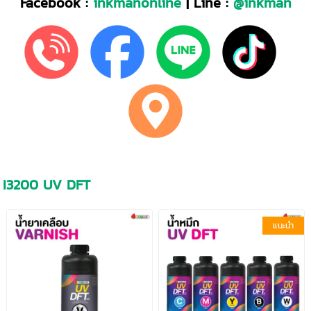
Facebook :
inkmanonline
| Line :
@inkman
I3200 UV DFT
แนะนำ