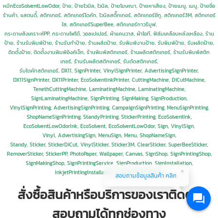
หมึกEcoSolventLowOdor, ป้าย, ป้ายไวนิล, ไวนิล, ป้ายโฆษณา, ป้ายหาเสียง, ป้ายเมนู, เมนู, ป้ายชื่อ
ร้านค้า, แสตนดี้, สติกเกอร์, สติกเกอร์ไดคัท, ไวนิลสติ๊กเกอร์, สติกเกอร์ซีทู, สติกเกอร์3M, สติกเกอร์
ใส, สติกเกอร์SuperBee,
สติกเกอร์กาวรีมูฟ,
กระดาษสังเคราะห์PP, กระดาษโฟโต้, วอลเปเปอร์, ผ้าแคนวาส, ผ้าไอที, ฟิล์มเคลือบหลังเหลือง, ร้าน
ป้าย, ร้านรับพิมพ์ป้าย, ร้านรับทำป้าย, ร้านผลิตป้าย, รับพิมพ์งานป้าย, รับพิมพ์ป้าย, รับผลิตป้าย,
ติดตั้งป้าย, ติดตั้งงานพิมพ์อิงค์เจ็ท, ร้านพิมพ์สติกเกอร์, ร้านผลิตสติกเกอร์, ร้านรับพิมพ์สติก
เกอร์,
ร้านรับผลิตสติกเกอร์, รับตัดสติกเกอร์,
รับไดคัทสติกเกอร์,
DX11,
SignPrinter, VinylSignPrinter, AdvertisingSignPrinter,
DX11SignPrinter, DX11Printer, EcoSolventInkPrinter, CuttingMachine, DiCutMachine,
TenethCuttingMachine, LaminatingMachine, LaminatingMachine,
SignLaminatingMachine,
SignPrinting, SignMaking, SignProduction,
VinylSignPrinting, AdvertisingSignPrinting, CampaignSignPrinting,
MenuSignPrinting,
ShopNameSignPrinting, StandyPrinting, StickerPrinting, EcoSolventInk,
EcoSolventLowOdorInk, EcoSolvent, EcoSolventLowOdor, Sign, VinylSign,
Vinyl,
AdvertisingSign, MenuSign, Menu, ShopNameSign,
Standy,
Sticker, StickerDiCut, VinylSticker, Sticker3M, ClearSticker, SuperBeeSticker,
RemoverSticker, StickerPP, PhotoPaper, Wallpaper, Canvas, SignShop, SignPrintingShop,
SignMakingShop, SignPrintingService, SignProduction,
SignInstallation,
InkjetPrintingInstallation, StickerPrintingShop
สอบถามข้อมูลสินค้า คลิก
สั่งซื้อสินค้าหรือบริการของเราติดต่อ
สอบถามได้ทุกช่องทาง