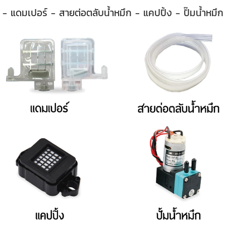
- แดมเปอร์ - สายต่อตลับน้ำหมึก - แคปปิ้ง - ปั๊มน้ำหมึก