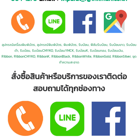
อุปกรณ์เครื่องพิมพ์บัตร,
อุปกรณ์
พิมพ์บัตร,
พิมพ์บัตร, ริบบ้อน
, ฟิล์มริบบ้อน, ริบบ้อนขาว
,
ริบบ้อน
ดำ
,
ริบบ้อน,
ริบบ้อนCMYKO,
ริบบ้อนYMCK,
ริบบ้อนK,
ริบบ้อนทอง,
ริบบ้อนเงิน,
Ribbon
,
Ribbon
CMYKO
,
RibbonK,
RibbonBlack
,
RibbonWhite
,
RibbonGold
,
RibbonSilver, ชุด
ทำความสะอาด
สั่งซื้อสินค้าหรือบริการของเราติดต่อ
สอบถามได้ทุกช่องทาง