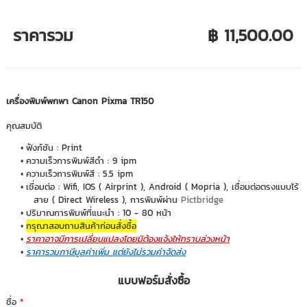
ราคารวม
฿ 11,500.00
เครื่องพิมพ์พกพา Canon Pixma TR150
คุณสมบัติ
ฟังก์ชัน : Print
ความเร็วการพิมพ์สีดำ : 9 ipm
ความเร็วการพิมพ์สี : 5.5 ipm
เชื่อมต่อ : Wifi, IOS ( Airprint ), Android ( Mopria ), เชื่อมต่อตรงแบบไร้
สาย ( Direct Wireless ), การพิมพ์ผ่าน
Pictbridge
ปริมาณการพิมพ์ที่แนะนำ : 10 - 80 หน้า
กรุณาสอบถามสินค้าก่อนสั่งซื้อ
ราคาอาจมีการเปลี่ยนแปลงโดยมิต้องแจ้งให้ทราบล่วงหน้า
ราคารวมภาษีมูลค่าเพิ่ม แต่ยังไม่รวมค่าจัดส่ง
แบบฟอร์มสั่งซื้อ
ชื่อ
*