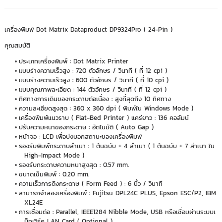
เครื่องพิมพ์ Dot Matrix Dataproduct DP9324Pro ( 24-Pin )
คุณสมบัติ
ประเภทเครื่องพิมพ์ : Dot Matrix Printer
แบบร่างความเร็วสูง : 720 ตัวอักษร / วินาที ( ที่ 12 cpi )
แบบร่างความเร็วสูง : 600 ตัวอักษร / วินาที ( ที่ 10 cpi )
แบบคุณภาพละเอียด : 144 ตัวอักษร / วินาที ( ที่ 12 cpi )
ทิศทางการเดินของกระดาษต่อเนื่อง : สูงที่สุดถึง 10 ทิศทาง
ความละเอียดสูงสุด : 360 x 360 dpi ( พิมพ์ใน Windows Mode )
เครื่องพิมพ์แนวราบ ( Flat-Bed Printer ) แคร่ยาว : 136 คอลัมน์
ปรับความหนาของกระดาษ : อัตโนมัติ ( Auto Gap )
หน้าจอ : LCD เพื่อบ่งบอกสถานะของเครื่องพิมพ์
รองรับพิมพ์กระดาษสำเนา : 1 ต้นฉบับ + 4 สำเนา ( 1 ต้นฉบับ + 7 สำเนา ใน
High-Impact Mode )
รองรับกระดาษความหนาสูงสุด : 0.57 mm.
ขนาดเข็มพิมพ์ : 0.20 mm.
ความเร็วการดึงกระดาษ ( Form Feed ) : 6 นิ้ว / วินาที
สามารถจำลองเครื่องพิมพ์ : Fujitsu DPL24C PLUS, Epson ESC/P2, IBM
XL24E
การเชื่อมต่อ : Parallel, IEEE1284 Nibble Mode, USB หรือเชื่อมผ่านระบบเ
น็ทเวิร์ค LAN Card ( Optional )