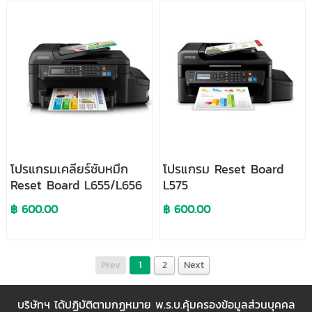
โปรแกรมเคลียร์ซับหมึก
โปรแกรม Reset Board
Reset Board L655/L656
L575
฿ 600.00
฿ 600.00
Prev
1
2
Next
บริษัทฯ ได้ปฏิบัติตามกฏหมาย พ.ร.บ.คุ้มครองข้อมูลส่วนบุคคล