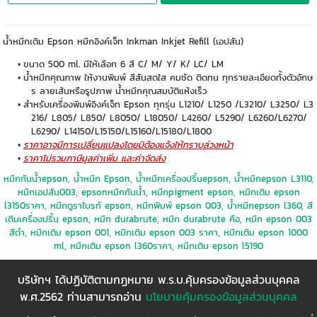
น้ำหมึกเติม Epson หมึกอิงค์เจ็ท Inkman Inkjet Refill (เอปสัน)
ขนาด 500 ml. มีให้เลือก 6 สี C/ M/ Y/ K/ LC/ LM
น้ำหมึกคุณภาพ ให้งานพิมพ์ สีสันสดใส คมชัด ติดทน ทุกรายละเอียดทั้งตัวอักษ
ร ลายเส้นหรือรูปภาพ น้ำหมึกคุณสมบัติแห้งเร็ว
สำหรับเครื่องพิมพ์อิงค์เจ็ท Epson ทุกรุ่น L1210/ L1250 /L3210/ L3250/ L3
216/ L805/ L850/ L8050/ L18050/ L4260/ L5290/ L6260/L6270/
L6290/ L14150/L15150/L15160/L15180/L1800
ราคาอาจมีการเปลี่ยนแปลงโดยมิต้องแจ้งให้ทราบล่วงหน้า
ราคาไม่รวมภาษีมูลค่าเพิ่ม และค่าจัดส่ง
หมึกกันน้ำepson, น้ำหมึก Epson, น้ำหมึกเครื่องปริ้นepson, น้ำหมึกepson L3110,
หมึกเอปสัน003, epsonหมึกกันน้ำ, หมีกpigment epson, หมึกเติม epson
l3150ราคา, หมึกดูราไบรท์ epson, หมึกพิมพ์ epson 003, น้ำหมึกepson l360, สี
เติมเครื่องปริ้น epson, หมึก durabrute, หมึก durabrute คือ, หมึก epson 003
สีดำ, หมึกเติม epson 001, หมึกเติม epson 003 ราคา, หมึกเติม epson 1000
ml, หมึกเติม epson l360ราคา, หมึกเติม epson l5190
บริษัทฯ ได้ปฏิบัติตามกฏหมาย พ.ร.บ.คุ้มครองข้อมูลส่วนบุคคล
พ.ศ.2562 ท่านสามารถอ่าน
นโยบายคุ้มครองข้อมูลส่วนบุคคล