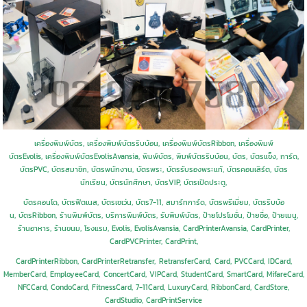
เครื่องพิมพ์บัตร, เครื่องพิมพ์บัตรริบบ้อน, เครื่องพิมพ์บัตรRibbon, เครื่องพิมพ์
บัตรEvolis, เครื่องพิมพ์บัตร
Evolis
Avansia
,
พิมพ์บัตร, พิมพ์บัตรริบบ้อน, บัตร, บัตรแข็ง, การ์ด,
บัตรPVC, บัตรสมาชิก,
บัตรพนักงาน, บัตรพระ, บัตรรับรองพระแท้, บัตรคอนเสิร์ต,
บัตร
นักเรียน,
บัตรนักศึกษา,
บัตรVIP,
บัตรเปิดประตู,
บัตรคอนโด, บัตรฟิตเนส, บัตรเซเว่น, บัตร7-11, สมาร์ทการ์ด, บัตรพรีเมี่ยม, บัตรริบบ้อ
น, บัตรRibbon, ร้านพิมพ์บัตร, บริการพิมพ์บัตร, รับพิมพ์บัตร, ป้ายโปรโมชั่น, ป้ายชื่อ, ป้ายเมนู,
ร้านอาหาร, ร้านขนม, โรงแรม,
Evolis
,
Evolis
Avansia
,
CardPrinterAvansia, CardPrinter,
CardPVCPrinter,
CardPrint,
CardPrinterRibbon,
CardPrinterRetransfer,
RetransferCard,
Card, PVCCard,
IDCard,
MemberCard, EmployeeCard,
ConcertCard, VIPCard,
StudentCard, SmartCard,
MifareCard,
NFCCard, CondoCard, FitnessCard, 7-11Card, LuxuryCard, RibbonCard, CardStore,
CardStudio, CardPrintService