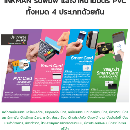
INKMAN รับพิมพ์ และจำหน่ายบัตร PVC
ทั้งหมด 4 ประเภทด้วยกัน
เครื่องเคลือบบัตร, เครื่องเคลือบ, โมดูลเคลือบบัตร, เคลือบบัตร, ปกป้องบัตร, บัตร, บัตรPVC, บัตร
สมาร์ทการ์ด, บัตรSmartCard, การ์ด, บัตรเคลือบ, บัตรประจำตัว, บัตรพนักงาน, บัตรใบขับขี่, บัตร
ประจำตัวทหาร, บัตรตำรวจ, ป้ายควบคุมการเข้าออกสนามบิน, บัตรประกันสังคม, บัตรพนักงาน
บริษัท,