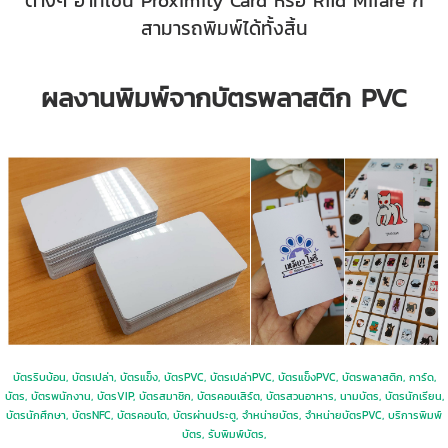
ต่างๆ อาทิเช่น Proximity Card หรือ Rfid Mifare ก็
สามารถพิมพ์ได้ทั้งสิ้น
ผลงานพิมพ์จากบัตรพลาสติก PVC
บัตรริบบ้อน, บัตรเปล่า, บัตรแข็ง, บัตรPVC, บัตรเปล่าPVC, บัตรแข็งPVC, บัตรพลาสติก, การ์ด,
บัตร, บัตรพนักงาน, บัตรVIP, บัตรสมาชิก, บัตรคอนเสิร์ต, บัตรสวนอาหาร, นามบัตร, บัตรนักเรียน,
บัตรนักศึกษา, บัตรNFC, บัตรคอนโด, บัตรผ่านประตู, จำหน่ายบัตร, จำหน่ายบัตรPVC, บริการพิมพ์
บัตร, รับพิมพ์บัตร,