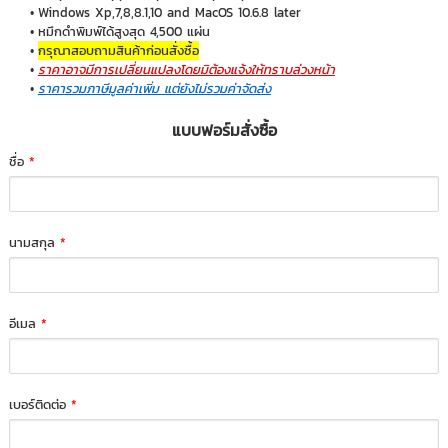
Windows Xp,7,8,8.1,10 and MacOS 10.6.8 later
หมึกดำพิมพ์ได้สูงสุด 4,500 แผ่น
กรุณาสอบถามสินค้าก่อนสั่งซื้อ
ราคาอาจมีการเปลี่ยนแปลงโดยมิต้องแจ้งให้ทราบล่วงหน้า
ราคารวมภาษีมูลค่าเพิ่ม แต่ยังไม่รวมค่าจัดส่ง
แบบฟอร์มสั่งซื้อ
ชื่อ
*
นามสกุล
*
อีเมล
*
เบอร์ติดต่อ
*