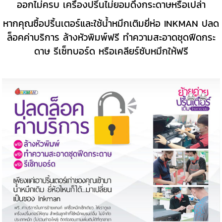
ออกไม่ครบ เครื่องปริ้นไม่ยอมดึงกระดาษหรือเปล่า
หากคุณซื้อปริ้นเตอร์และใช้น้ำหมึกเติมยี่ห่อ INKMAN ปลด
ล็อคค่าบริการ ล้างหัวพิมพ์ฟรี ทำความสะอาดชุดฟีดกระ
ดาษ รีเซ็ทบอร์ด หรือเคลียร์ซับหมึกให้ฟรี