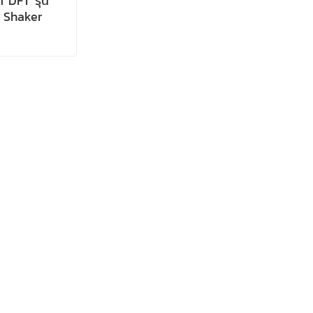
ก DFT รุ่น
k Shaker